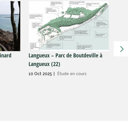
Dinard
Langueux – Parc de Boutdeville à
Rout
Langueux (22)
(22)
10 Oct 2025
|
Étude en cours
2 Oct